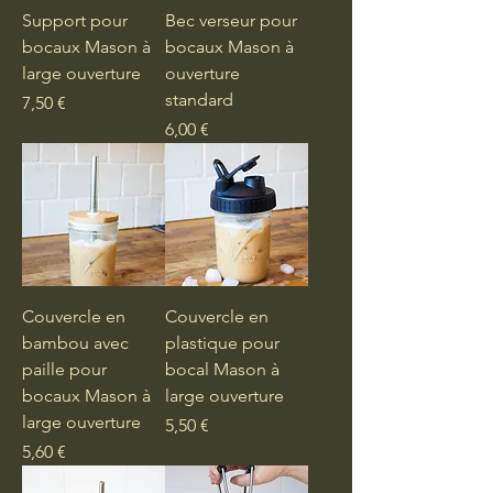
Support pour
Bec verseur pour
bocaux Mason à
bocaux Mason à
large ouverture
ouverture
standard
Prix
7,50 €
Prix
6,00 €
Couvercle en
Couvercle en
bambou avec
plastique pour
paille pour
bocal Mason à
bocaux Mason à
large ouverture
large ouverture
Prix
5,50 €
Prix
5,60 €