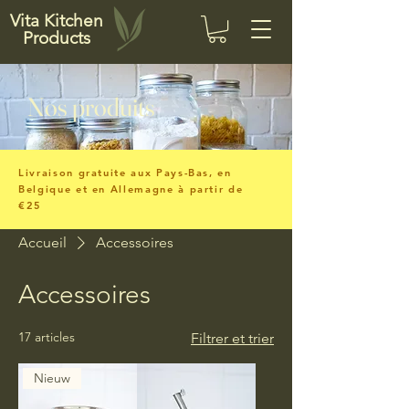
Vita Kitchen
Products
Nos produits
Livraison gratuite aux Pays-Bas, en
Belgique et en Allemagne à partir de
€25
Accueil
Accessoires
Accessoires
17 articles
Filtrer et trier
Nieuw