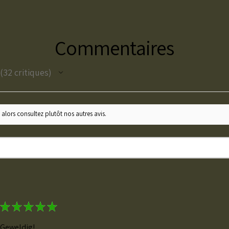
Commentaires
32
critiques
32
 alors consultez plutôt nos autres avis.
★
★
★
★
★
Geweldig!