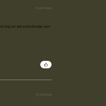
il y a 8 mois
el blij van dat schenktuitje voor
il y a 3 mois