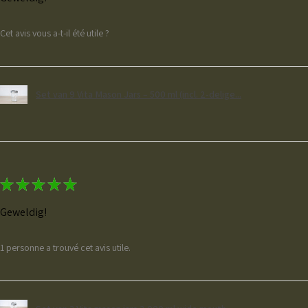
Cet avis vous a-t-il été utile ?
Set van 9 Vita Mason Jars – 500 ml (incl. 2-delige...
★
★
★
★
★
Geweldig!
1 personne a trouvé cet avis utile.