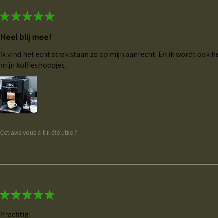
★
★
★
★
★
Heel blij mee!
Ik vind het echt strak staan zo op mijn aanrecht. En ik wordt ook he
mijn koffiesiroopjes.
Cet avis vous a-t-il été utile ?
★
★
★
★
★
Prachtig!