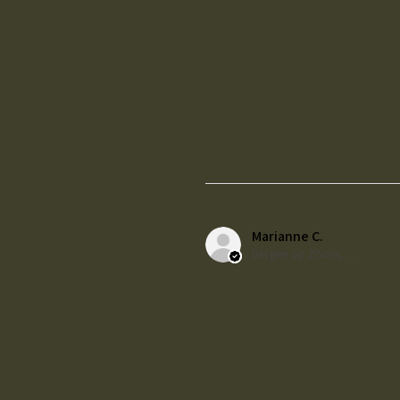
Marianne C.
Bergen op Zoom, NL-NB