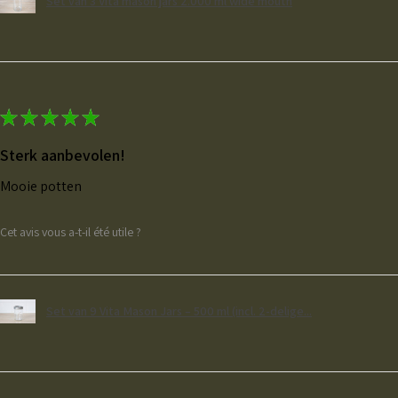
Set van 3 Vita mason jars 2.000 ml wide mouth
★
★
★
★
★
Sterk aanbevolen!
Mooie potten
Cet avis vous a-t-il été utile ?
Set van 9 Vita Mason Jars – 500 ml (incl. 2-delige...