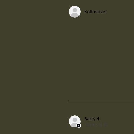
Koffielover
Barry H.
Almere, NL-FL