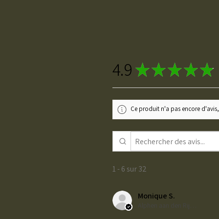
4.9
★
★
★
★
★
Ce produit n'a pas encore d'avis,
1 - 6 sur 32
Monique S.
Alphen aan den Rijn, ZH