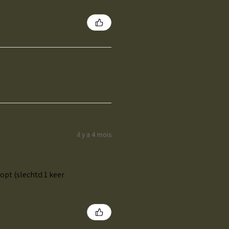
il y a 4 mois
oopt (slechtd 1 keer