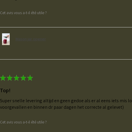
Cet avis vous a-t-il été utile ?
Mason jar opener
★
★
★
★
★
Top!
Super snelle levering altijd en geen gedoe als er al eens iets mis l
voorgevallen en binnen dr paar dagen het correcte al gelevet)
Cet avis vous a-t-il été utile ?