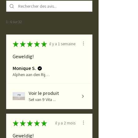
1 - 6 sur 32
★
★
★
★
★
il y a 1 semaine
Geweldig!
Monique S.
Alphen aan den Rijn, ZH
Voir le produit
Set van 9 Vita ...
★
★
★
★
★
il y a 2 mois
Geweldig!