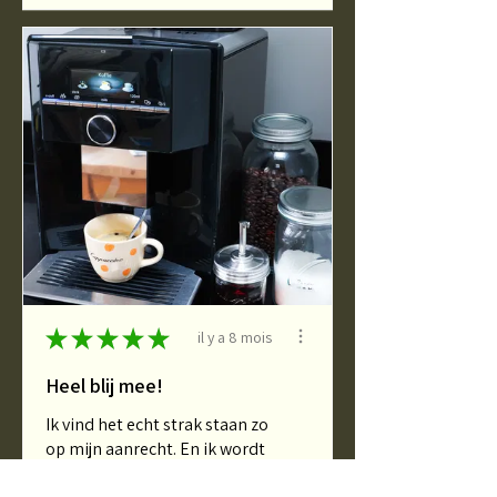
★
★
★
★
★
il y a 8 mois
Heel blij mee!
Ik vind het echt strak staan zo
op mijn aanrecht. En ik wordt
ook heel b...
MONTRE PLUS