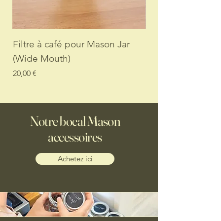
Filtre à café pour Mason Jar
Lot de 3 bocaux 
(Wide Mouth)
2 000 ml à large 
Prix
Prix
20,00 €
26,00 €
Notre bocal Mason
accessoires
Achetez ici