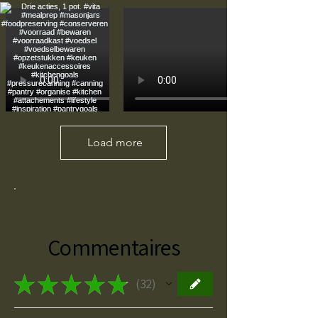
Load more
Commentaires
★
★
★
★
★
32
32