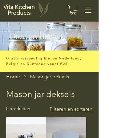
Vita Kitchen
Products
Onze producten
Gratis verzending binnen Nederland,
België en Duitsland vanaf €25
Home
Mason jar deksels
Mason jar deksels
8 producten
Filteren en sorteren