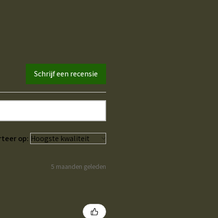
Schrijf een recensie
rteer op:
5 maanden geleden