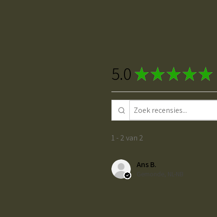
5.0
★
★
★
★
★
1 - 2 van 2
Ans B.
Gemonde, NL-NB