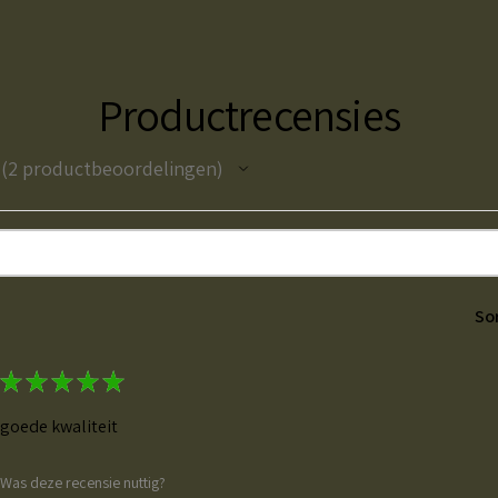
Productrecensies
2
productbeoordelingen
2
So
★
★
★
★
★
goede kwaliteit
Was deze recensie nuttig?