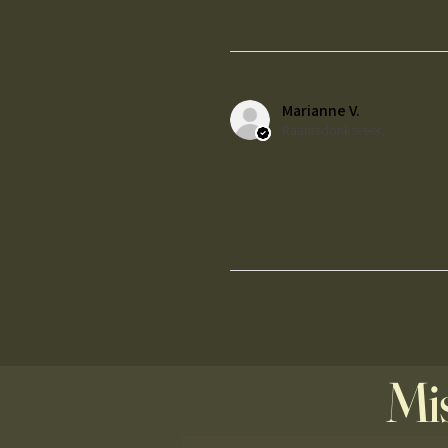
Marianne V.
Raamsdonksveer, NL-NB
Mis