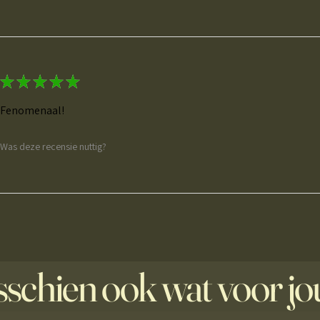
★
★
★
★
★
Fenomenaal!
Was deze recensie nuttig?
schien ook wat voor jo