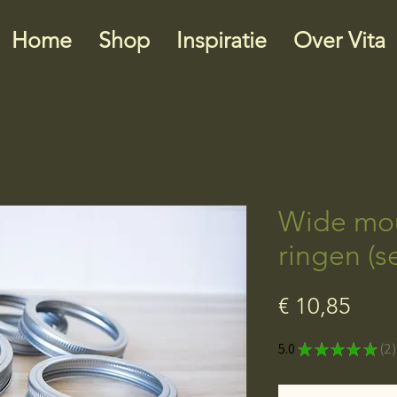
Home
Shop
Inspiratie
Over Vita
Wide mou
ringen (s
Prijs
€ 10,85
5.0
★
★
★
★
★
2
2