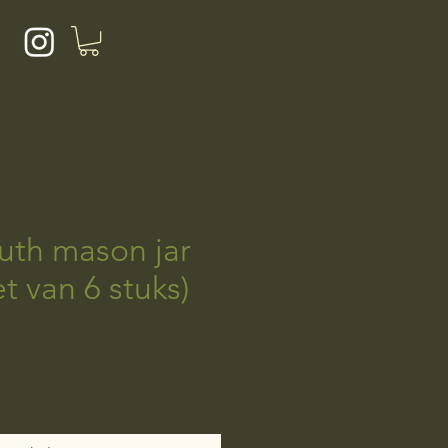
th mason jar
et van 6 stuks)