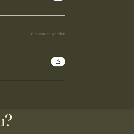
6 maanden geleden
u?