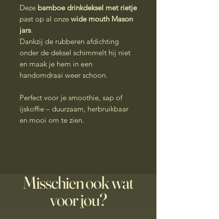
Deze
bamboe drinkdeksel met rietje
past op al onze
wide mouth Mason
jars
.
Dankzij de rubberen afdichting
onder de deksel schimmelt hij niet
en maak je hem in een
handomdraai weer schoon.
Perfect voor je smoothie, sap of
ijskoffie – duurzaam, herbruikbaar
en mooi om te zien.
Misschien ook wat
voor jou?