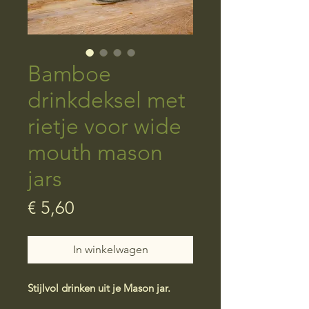
Bamboe
drinkdeksel met
rietje voor wide
mouth mason
jars
Prijs
€ 5,60
In winkelwagen
Stijlvol drinken uit je Mason jar.