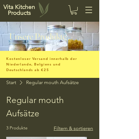
Vita Kitchen
Products
Unsere Produkte
Kostenloser Versand innerhalb der
Niederlande, Belgiens und
Deutschlands ab €25
Start
Regular mouth Aufsätze
Regular mouth
Aufsätze
3 Produkte
Filtern & sortieren