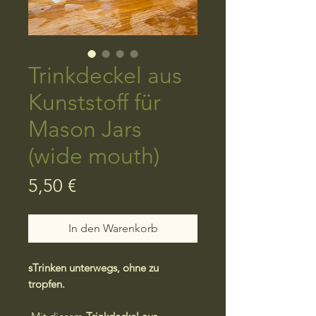
Trinkdeckel aus
Kunststoff für
Mason Jars
(wide mouth)
Preis
5,50 €
In den Warenkorb
sTrinken unterwegs, ohne zu
tropfen.