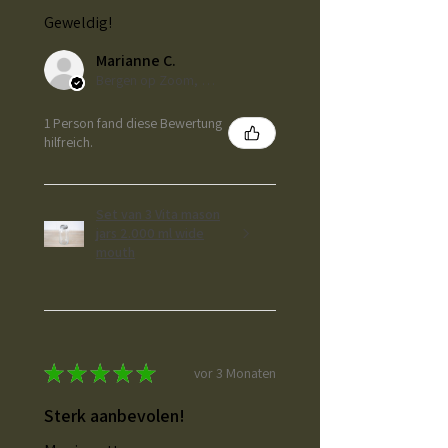
Geweldig!
Marianne C.
Bergen op Zoom, NL-NB
1 Person fand diese Bewertung
hilfreich.
Set van 3 Vita mason
jars 2.000 ml wide
mouth
★
★
★
★
★
vor 3 Monaten
Sterk aanbevolen!