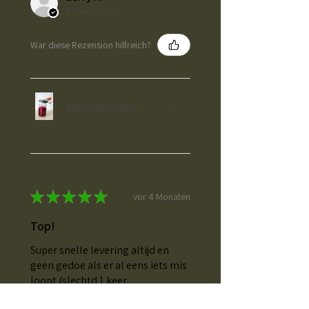
Almere, NL-FL
War diese Rezension hilfreich?
Mason jar opener
★
★
★
★
★
vor 4 Monaten
Top!
Super snelle levering altijd en
geen gedoe als er al eens iets mis
loopt (slechtd 1 keer
voorgevallen en binnen dr paar