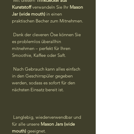
Mit diesem
Trinkdeckel aus
Kunststoff
verwandeln Sie Ihr
Mason
Jar (wide mouth)
in einen
praktischen Becher zum Mitnehmen.
Dank der cleveren Öse können Sie
es problemlos überallhin
mitnehmen – perfekt für Ihren
Smoothie, Kaffee oder Saft.
Nach Gebrauch kann alles einfach
in den Geschirrspüler gegeben
werden, sodass es sofort für den
nächsten Einsatz bereit ist.
Langlebig, wiederverwendbar und
für alle unsere
Mason Jars (wide
mouth)
geeignet.