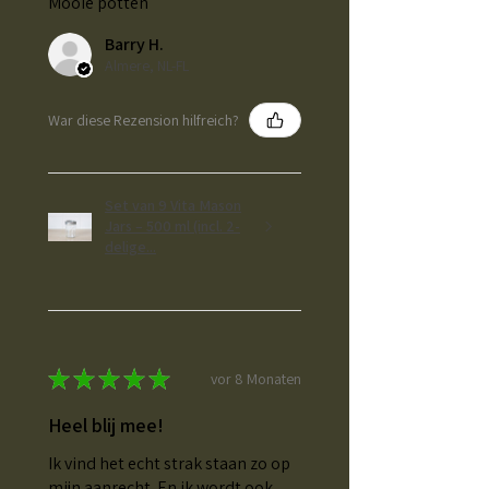
Mooie potten
Barry H.
Almere, NL-FL
War diese Rezension hilfreich?
Set van 9 Vita Mason
Jars – 500 ml (incl. 2-
delige...
★
★
★
★
★
vor 8 Monaten
Heel blij mee!
Ik vind het echt strak staan zo op
mijn aanrecht. En ik wordt ook