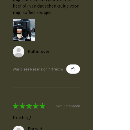
heel blij van dat schenktuitje voor
mijn koffiesiroopjes.
Koffielover
War diese Rezension hilfreich?
★
★
★
★
★
vor 3 Monaten
Prachtig!
Barry H.