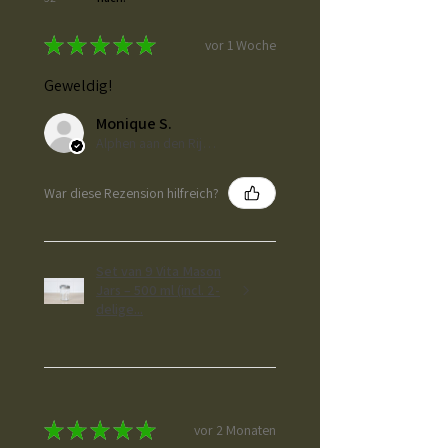
★
★
★
★
★
vor 1 Woche
Geweldig!
Monique S.
Alphen aan den Rijn, ZH
War diese Rezension hilfreich?
Set van 9 Vita Mason
Jars – 500 ml (incl. 2-
delige...
★
★
★
★
★
vor 2 Monaten